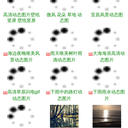
高清动态图片壁纸
微风 花朵 草地 动
宜昌风景动态图
竖屏 壁纸竖屏
态图
海边夜晚唯美风
雨天唯美树叶雨
大海海浪高清动
GIF
GIF
GIF
景动态图片
滴动态图片
态图片
高清草原闪电gif
下雨中的路灯动
下雨雨水动态图
GIF
GIF
GIF
动态图片
态图片
片