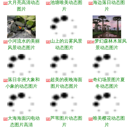
大月亮高清动态
池塘唯美动态图
海边落日动态图
GIF
GIF
GIF
图片
片
片
小河流水的美丽
山上的云雾风景
梦幻森林木屋风
GIF
GIF
GIF
4P
风景动态图片
动态图片
景动态图片
落日非洲大象和
超美的夜晚海面
奇幻场景图片夏
GIF
GIF
GIF
小象的动态图片
图片动态图片
冬动态图片
大海海面闪电动
芦苇图片动态图
唯美樱花动态图
GIF
GIF
GIF
态图片高清
片
片