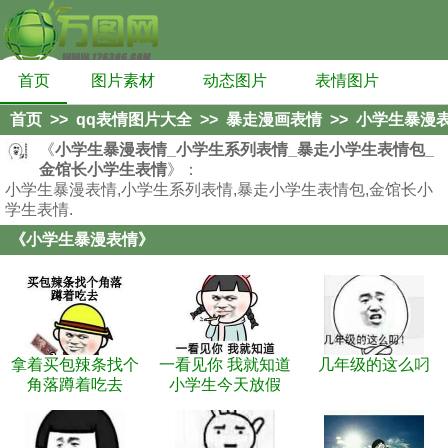
首页
图片素材
动态图片
表情图片
首页
>>
qq表情图片大全
>>
暴走漫画表情
>>
小学生暴漫
《
小学生暴漫表情_小学生系列表情_暴走小学生表情包_
金馆长小学生表情
》：
小学生暴漫表情,小学生系列表情,暴走小学生表情包,金馆长小
学生表情.
《小学生暴漫表情》
拿着买包辣条找个
一看见你 我就知道
几年级的这么叼
角落蹲着吃去
小学生今天放假