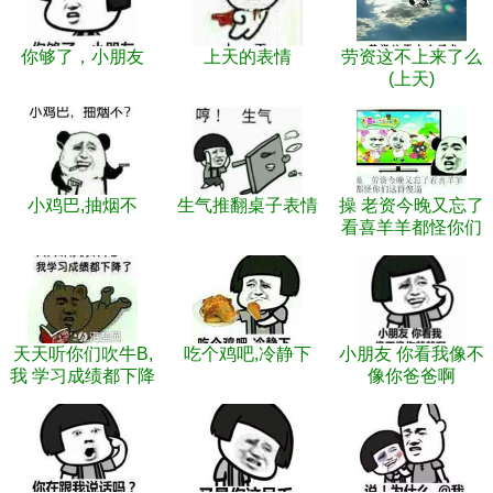
你够了，小朋友
上天的表情
劳资这不上来了么
(上天)
小鸡巴,抽烟不
生气推翻桌子表情
操 老资今晚又忘了
看喜羊羊都怪你们
这群傻逼
天天听你们吹牛B,
吃个鸡吧,冷静下
小朋友 你看我像不
我 学习成绩都下降
像你爸爸啊
了