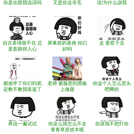
你是在跟我说话吗
又是你这吊毛
说!为什么@我
自古多情留不住 总
屏幕前的基佬 你们
走 逛窑子去
是套路得人心
好吗
都放学了你们到底
老师 紫薇想到黑板
你这个人怎么歪头
还教不教我装逼了
上做题
吧唧的
不教我就要回家了
再说一遍试试
你这么屌怎么不去
你滚我不想打你
青青草原抓羊呢