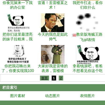
你食完屎来一下我
雷遁！丢雷楼某之
我把牛扛走，看你
的办公室
术！
们吹什么
把你们这里最漂亮
今天的我也是如此
教皇版海贼王路
GIF
的妹子拉粗来，我
帅气
飞gif表情
有钱
你把我召唤出来
大家好我是雷锋的
拿着钱滚吧，爸爸
了，你要实现我100
表弟，雷楼模
不想看见你这个吃
个愿望
屎如瘾的畜生
首页
1
2
栏目索引
图片素材
动态图片
表情图片