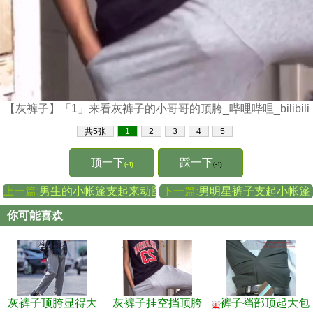
【灰裤子】「1」来看灰裤子的小哥哥的顶胯_哔哩哔哩_bilibili
共5张
1
2
3
4
5
顶一下
踩一下
(-1)
(-1)
上一篇:
男生的小帐篷支起来动图
下一篇:
男明星裤子支起小帐篷
你可能喜欢
灰裤子顶胯显得大
灰裤子挂空挡顶胯
裤子裆部顶起大包
3P