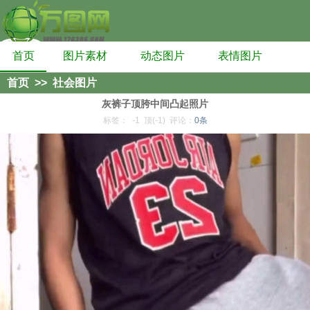
首页
图片素材
动态图片
表情图片
首页
>>
社会图片
灰裤子顶胯中间凸起照片
标签：
-1
顶(-1)
评论：
0条