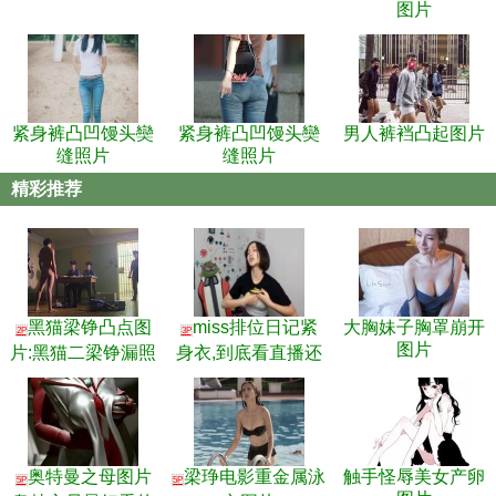
图片
紧身裤凸凹馒头奱
紧身裤凸凹馒头奱
男人裤裆凸起图片
缝照片
缝照片
精彩推荐
黑猫梁铮凸点图
miss排位日记紧
大胸妹子胸罩崩开
2P
3P
图片
片:黑猫二梁铮漏照
身衣,到底看直播还
片曝光
是看走光呢
奥特曼之母图片
梁琤电影重金属泳
触手怪辱美女产卵
5P
5P