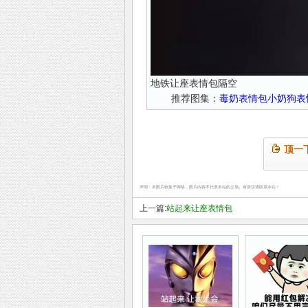
地铁让座表情包隔空
推荐图集：
毒奶表情包
小奶狗表情
顶一
声明：本图片收集于网络，图片内容不代表本站的立场。有异议请联系本站！
上一篇:
站起来让座表情包