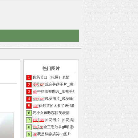
热门图片
良药苦口（吃屎）表情
1
观音菩萨图片_观音菩萨qq动态图片
2
GIF
32P
中指鄙视图片_鄙视手势图片
3
6P
晚安图片_晚安睡觉动态图片
4
GIF
13P
你知道的太多了表情图片
5
10P
哟小女孩噘嘴搞笑表情
6
如花图片_如花搞笑图片：四大丑女如花动态图片
7
GIF
12P
金正恩鼓掌gif动态qq表情图片
8
GIF
7P
我是静静搞笑qq图片
9
4P